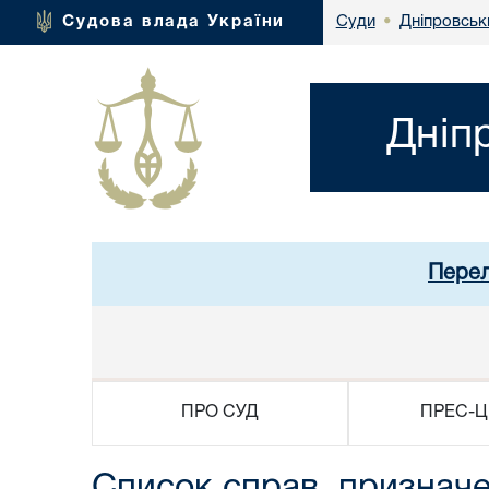
Дніпровськ
Судова влада України
Суди
•
Дніп
Перел
ПРО СУД
ПРЕС-Ц
Список справ, призначе