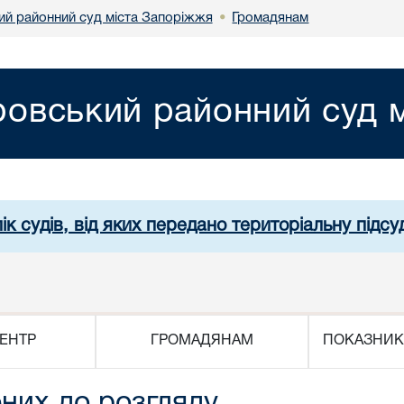
ий районний суд міста Запоріжжя
Громадянам
•
ровський районний суд 
ік судів, від яких передано територіальну підсуд
ЕНТР
ГРОМАДЯНАМ
ПОКАЗНИК
них до розгляду