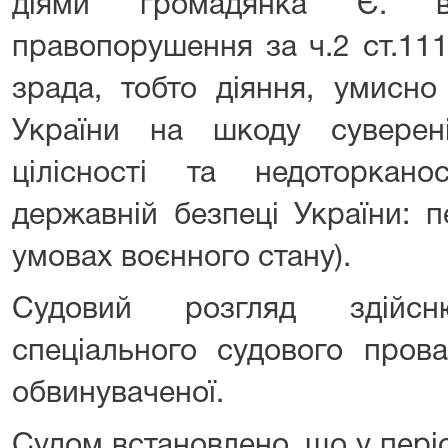
діями громадянка Є. вч
правопорушення за ч.2 ст.11
зрада, тобто діяння, умисн
України на шкоду сувереніт
цілісності та недоторканос
державній безпеці України: п
умовах воєнного стану).
Судовий розгляд здійс
спеціального судового прова
обвинуваченої.
Судом встановлено, що у періо