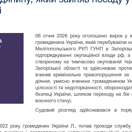
і
06 січня 2026 року оголошено вирок у 
громадянина України, який перебуваючи на 
Мелітопольського РУП ГУНП в Запорізьк
підпорядкуванні окупаційної влади рф, 
створеному на тимчасово окупованій тери
Запорізької області та здійснював проти
вчинив кримінальне правопорушення за ч
діяння, умисно вчинене громадянином Укр
цілісності та недоторканності, оборонозда
безпеці України, шляхом переходу на бік
воєнного стану).
Судовий розгляд здійснювався в поря
022 року громадянин України Л., почав проходи служб