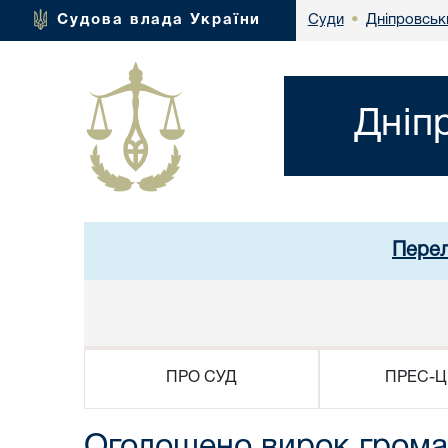
Дніпровськ
Судова влада України
Суди
•
Дніп
Перел
ПРО СУД
ПРЕС-Ц
Оголошено вирок громад