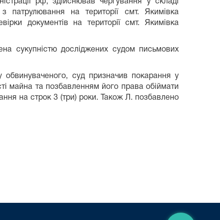
ністрації рф, здійснював чергування у складі
з патрулювання на території смт. Якимівка
вірки документів на території смт. Якимівка
ена сукупністю досліджених судом письмових
у обвинуваченого, суд призначив покарання у
ості майна та позбавленням його права обіймати
ння на строк 3 (три) роки. Також Л. позбавлено