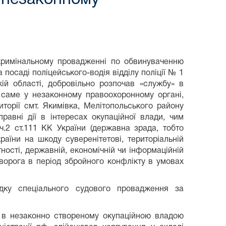
кримінальному провадженні по обвинуваченню
посаді поліцейського-водія відділу поліції № 1
ій області, добровільно розпочав «службу» в
а саме у незаконному правоохоронному органі,
торії смт. Якимівка, Мелітопольського району
правні дії в інтересах окупаційної влади, чим
.2 ст.111 КК України (державна зрада, тобто
аїни на шкоду суверенітетові, територіальній
тності, державній, економічній чи інформаційній
 ворога в період збройного конфлікту в умовах
дку спеціального судового провадження за
у в незаконно створеному окупаційною владою