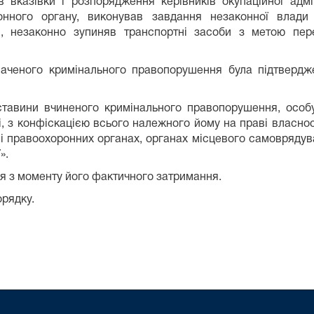
 вказівки і розпорядження керівників окупаційної адмі
онного органу, виконував завдання незаконної влади 
і, незаконно зупиняв транспортні засоби з метою пере
наченого кримінального правопорушення була підтвердж
бставини вчиненого кримінального правопорушення, особ
лі, з конфіскацією всього належного йому на праві власн
і правоохоронних органах, органах місцевого самоврядува
».
я з моменту його фактичного затримання.
рядку.