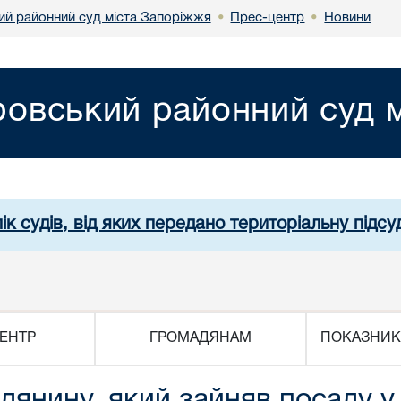
ий районний суд міста Запоріжжя
Прес-центр
Новини
•
•
ровський районний суд 
ік судів, від яких передано територіальну підсуд
ЕНТР
ГРОМАДЯНАМ
ПОКАЗНИК
янину, який зайняв посаду у