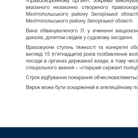
«правоохоронному органі», зокрема виконував
вказаного незаконно створеного правоохор
Мелітопольського району Запорізької област
Мелітопольського району Запорізької області.
Вина обвинуваченого Л. у вчиненні вищезаз
доказів, допитом свідків у судовому засіданні.
Враховуючи ступінь тяжкості та конкретні о
вигляді 15 (п’ятнадцяти) років позбавлення во
посади в органах державної влади, в тому числ
спеціального звання – «старший сержант поліції
Строк відбування покарання обчислюватиметьс
Вирок може бути оскаржений в апеляційному по