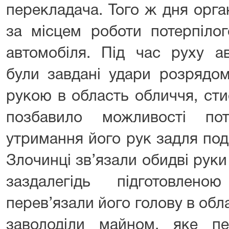
перекладача. Того ж дня орга
за місцем роботи потерпілог
автомобіля. Під час руху а
були завдані удари розрядом
рукою в область обличчя, ст
позбавило можливості пот
утримання його рук задля под
Злочинці зв’язали обидві рук
заздалегідь підготовлен
перев’язали його голову в обл
заволоділи майном, яке п