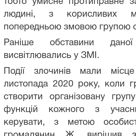
тобто умисне протиправне за
людині, з корисливих м
попередньою змовою групою о
Раніше обставини дано
висвітлювались у ЗМІ.
Події злочинів мали місц
листопада 2020 року, коли 
створити організовану груп
функцій кожного з учасн
керувати, з метою особист
громадянин Ж. вирішив з